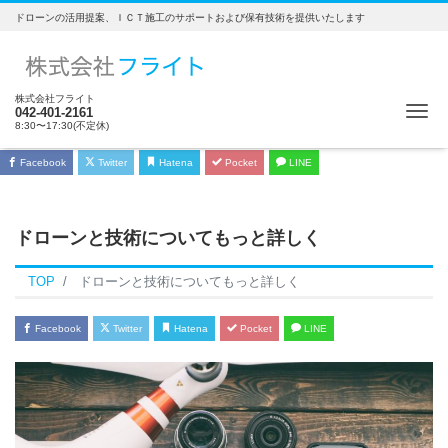
ドローンの活用提案、ＩＣＴ施工のサポートおよび保有技術を提供いたします
株式会社フライト
Me
042-401-2161
8:30〜17:30(不定休)
Facebook
Twitter
Hatena
Pocket
LINE
ドローンと技術についてもっと詳しく
TOP
ドローンと技術についてもっと詳しく
Facebook
Twitter
Hatena
Pocket
LINE