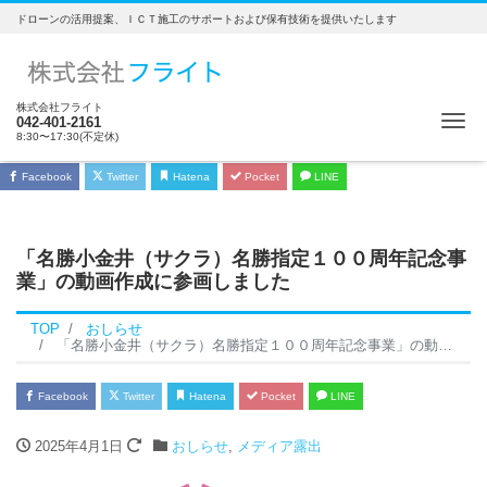
ドローンの活用提案、ＩＣＴ施工のサポートおよび保有技術を提供いたします
株式会社フライト
Me
042-401-2161
8:30〜17:30(不定休)
Facebook
Twitter
Hatena
Pocket
LINE
「名勝小金井（サクラ）名勝指定１００周年記念事
業」の動画作成に参画しました
TOP
おしらせ
「名勝小金井（サクラ）名勝指定１００周年記念事業」の動画作成に参画しました
Facebook
Twitter
Hatena
Pocket
LINE
2025年4月1日
おしらせ
,
メディア露出