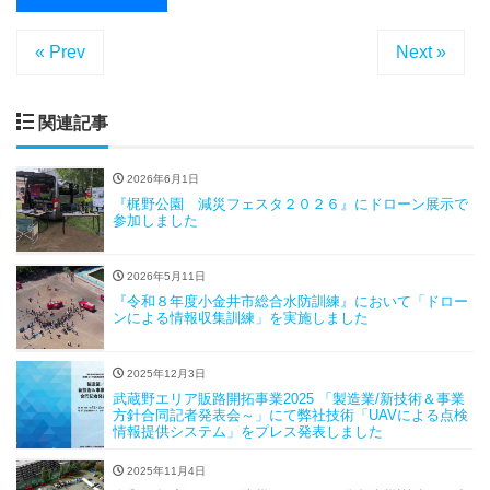
« Prev
Next »
関連記事
2026年6月1日
『梶野公園 減災フェスタ２０２６』にドローン展示で
参加しました
2026年5月11日
『令和８年度小金井市総合水防訓練』において「ドロー
ンによる情報収集訓練」を実施しました
2025年12月3日
武蔵野エリア販路開拓事業2025 「製造業/新技術＆事業
方針合同記者発表会～」にて弊社技術「UAVによる点検
情報提供システム」をプレス発表しました
2025年11月4日